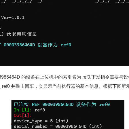
3986464D 的设备在上位机中的索引名为 ref0,下发指令需要
ref0 并敲击回车，会显示当前执行器的基本信息。根据下图所示，