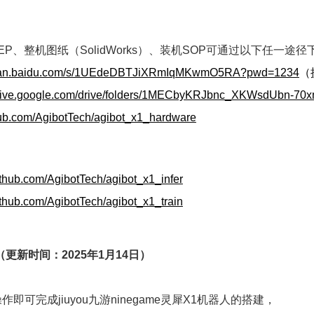
EP、整机图纸（SolidWorks）、装机SOP可通过以下任一途径
/pan.baidu.com/s/1UEdeDBTJiXRmIqMKwmO5RA?pwd=1234
（
/drive.google.com/drive/folders/1MECbyKRJbnc_XKWsdUbn-
thub.com/AgibotTech/agibot_x1_hardware
github.com/AgibotTech/agibot_x1_infer
github.com/AgibotTech/agibot_x1_train
（更新时间：2025年1月14日）
即可完成jiuyou九游ninegame灵犀X1机器人的搭建，