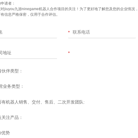
的申请者：
对jiuyou九游ninegame机器人合作项目的关注！为了更好地了解您及您的企业
所有信息严格保密，仅用于合作评估。
*
司地址
*
请伙伴类型：
营业务类型：
否有机器人销售、交付、售后、二次开发团队:
点关注产品：
特优势