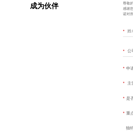
尊敬
成为伙伴
感谢您
诺对
*
公
*
*
申
*
主
*
是
*
重
独