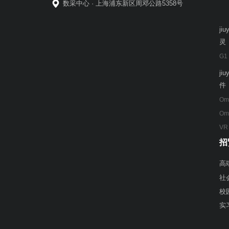
数采中心 · 上海浦东新区周邓公路5358号
ji
灵
G1
ji
件
Om
Om
VR
招
高
社
校
实