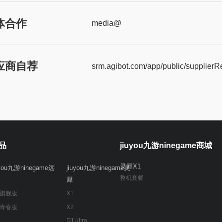
体合作
media@
应商自荐
srm.agibot.com/app/public/supplierRe
品
jiuyou九游ninegame商城
灵犀X1
uyou九游ninegame远
jiuyou九游ninegame灵
整机套餐
犀
 旗舰版
X1
 青春版
X2
D1Ultra