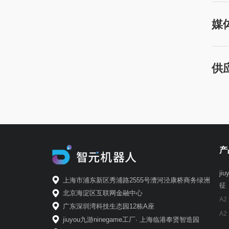
媒
供
产
ji
上海市浦东新区秀浦路2555号漕河泾康桥商务绿洲
征
北京海淀区互联网金融中心
A2
广东深圳湾科技生态园12栋A座
A2
jiuyou九游ninegame工厂· 上海临港奉贤智造园