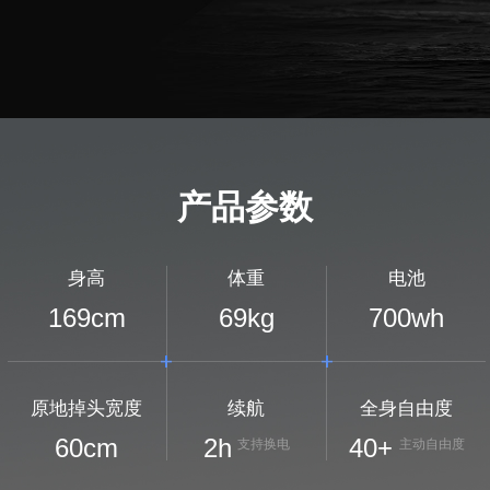
产品参数
身高
体重
电池
169
cm
69
kg
700
wh
原地掉头宽度
续航
全身自由度
60
cm
2
h
40+
支持换电
主动自由度