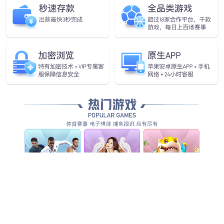
jiuyou九游ninegame发布首
个通用
具身基座大模型GO-1
查看更多
查看更多
查看详情
查看更多
查看更多