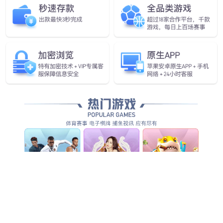
jiuyou九游ninegame发布首
个通用
具身基座大模型GO-1
查看更多
查看更多
查看详情
查看更多
查看更多