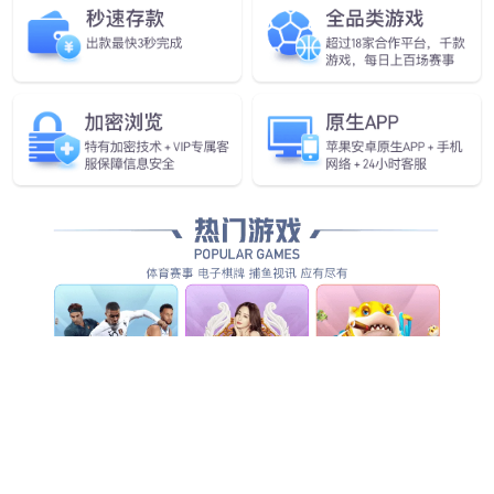
jiuyou九游ninegame发布首
个通用
具身基座大模型GO-1
查看更多
查看更多
查看详情
查看更多
查看更多